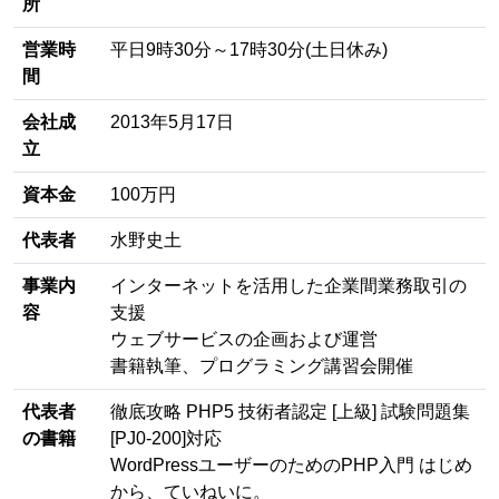
所
営業時
平日9時30分～17時30分(土日休み)
間
会社成
2013年5月17日
立
資本金
100万円
代表者
水野史土
事業内
インターネットを活用した企業間業務取引の
容
支援
ウェブサービスの企画および運営
書籍執筆、プログラミング講習会開催
代表者
徹底攻略 PHP5 技術者認定 [上級] 試験問題集
の書籍
[PJ0-200]対応
WordPressユーザーのためのPHP入門 はじめ
から、ていねいに。